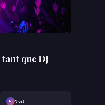
 tant que DJ
Nicet
N